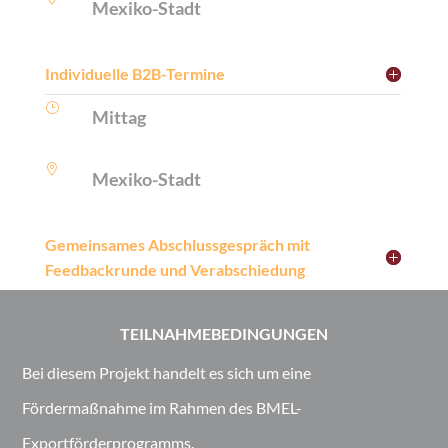
Mexiko-Stadt
Individuelle B2B-Termine
}
Mittag

Mexiko-Stadt
Gemeinsames Abschlussgespräch mit
Feedbackrunde und Verabschiedung
TEILNAHMEBEDINGUNGEN
Bei diesem Projekt handelt es sich um eine
Fördermaßnahme im Rahmen des BMEL-
Exportförderprogramms.